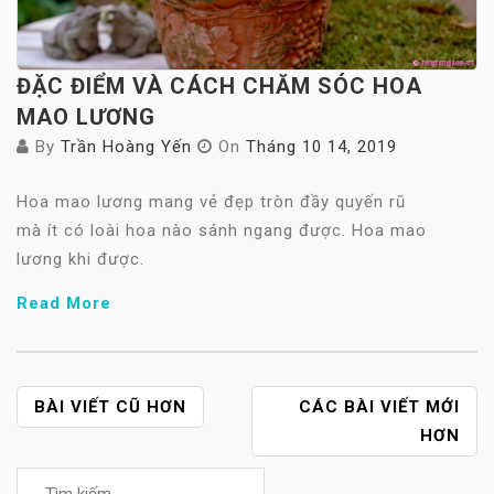
ĐẶC ĐIỂM VÀ CÁCH CHĂM SÓC HOA
MAO LƯƠNG
By
Trần Hoàng Yến
On
Tháng 10 14, 2019
Hoa mao lương mang vẻ đẹp tròn đầy quyến rũ
mà ít có loài hoa nào sánh ngang được. Hoa mao
lương khi được.
Read More
ĐIỀU
BÀI VIẾT CŨ HƠN
CÁC BÀI VIẾT MỚI
HƯỚNG
HƠN
BÀI
Tìm
VIẾT