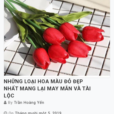
NHỮNG LOẠI HOA MÀU ĐỎ ĐẸP
NHẤT MANG LẠI MAY MẮN VÀ TÀI
LỘC
By
Trần Hoàng Yến
On
Tháng mười một 5, 2019