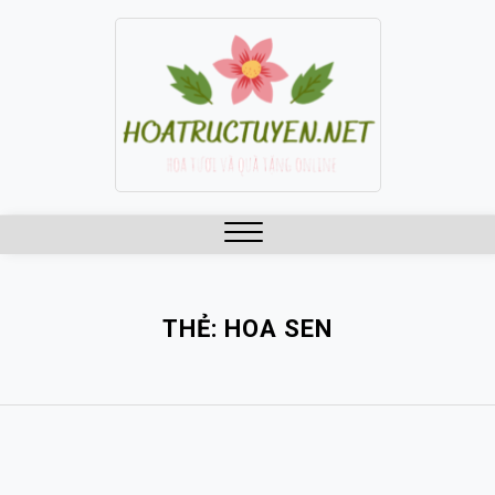
Skip
to
content
Close
Menu
THẺ:
HOA SEN