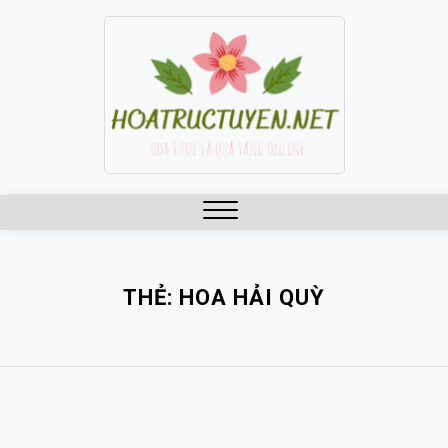
Skip
to
content
Close
Menu
THẺ:
HOA HẢI QUỲ