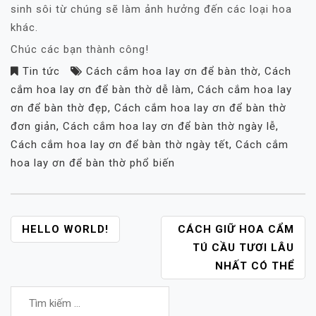
sinh sôi từ chúng sẽ làm ảnh hưởng đến các loại hoa
khác.
Chúc các bạn thành công!
Tin tức
Cách cắm hoa lay ơn để bàn thờ
,
Cách
cắm hoa lay ơn để bàn thờ dễ làm
,
Cách cắm hoa lay
ơn để bàn thờ đẹp
,
Cách cắm hoa lay ơn để bàn thờ
đơn giản
,
Cách cắm hoa lay ơn để bàn thờ ngày lễ
,
Cách cắm hoa lay ơn để bàn thờ ngày tết
,
Cách cắm
hoa lay ơn để bàn thờ phổ biến
ĐIỀU
HELLO WORLD!
CÁCH GIỮ HOA CẨM
HƯỚNG
TÚ CẦU TƯƠI LÂU
BÀI
NHẤT CÓ THỂ
VIẾT
Tìm
kiếm