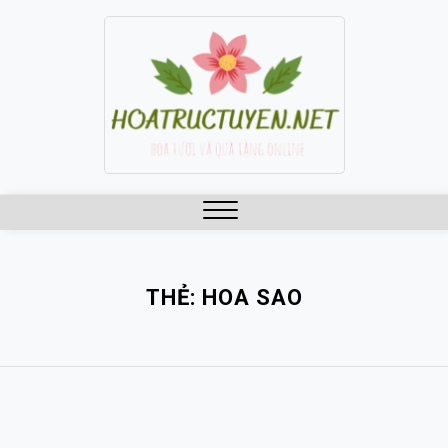
Skip
to
content
Close
Menu
THẺ:
HOA SAO