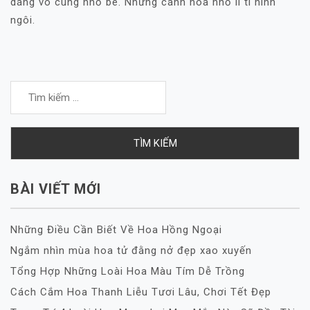
dáng vô cùng nhỏ bé. Những cánh hoa nhỏ li ti hình
ngôi.
Tìm
kiếm
cho:
BÀI VIẾT MỚI
Những Điều Cần Biết Về Hoa Hồng Ngoại
Ngắm nhìn mùa hoa tử đằng nở đẹp xao xuyến
Tổng Hợp Những Loài Hoa Màu Tím Dễ Trồng
Cách Cắm Hoa Thanh Liễu Tươi Lâu, Chơi Tết Đẹp